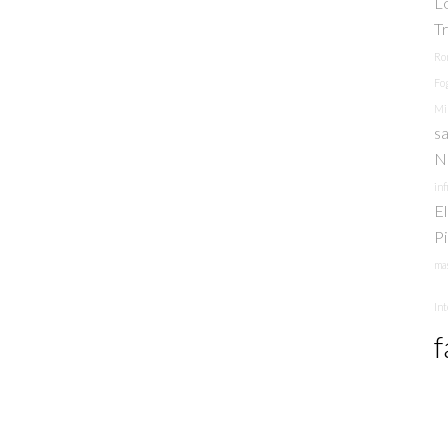
L
T
Ro
Fo
Mi
sa
N
inf
E
P
mas
In