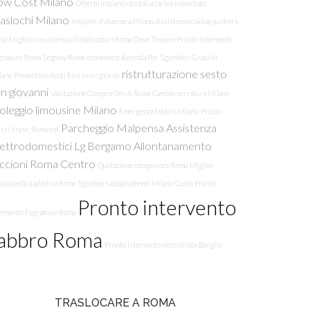
ow Cost Milano
Offerta impianti dentali a carico immediato
raslochi Milano
Impianti d'allarme a Milano
Assistenza caldaie junkers
ma
Migliore assistenza climatizzatori Roma
Dove Trovare Pronto Intervento
gnature Roma
Segway Rome economico
Azienda Per Sgomberi Gratuiti
ristrutturazione sesto
lano
Preventivo denti fissi in un giorno
n giovanni
Valutazione Compro Oro A Roma
Cambio serratura Milano
oleggio limousine Milano
Emergenza fabbro Milano
Prezzo
Parcheggio Malpensa
Assistenza
issi in pvc Roma est
lettrodomestici Lg Bergamo
Allontanamento
iccioni Roma Centro
Quotazione compro oro Roma
Miglior
toplastica additiva Roma
Sgomberi appartamenti Milano
Costo Pronto
Pronto intervento
tervento Fognature Roma
fabbro Roma
Pronto intervento elettricista Basiglio
TRASLOCARE A ROMA