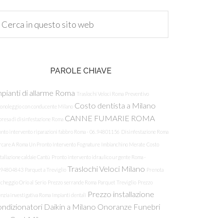
PAROLE CHIAVE
pianti di allarme Roma
Traslochi Veloci Roma
Preventivo
Costo dentista a Milano
tonoleggio con conducente Milano
CANNE FUMARIE ROMA
resa di disinfestazione Roma
onto intervento riparazioni fabbro Roma - 06.94801156
Disinfestazione Roma
rcare A Roma Un Pronto Intervento Fognature
Imbianchino Merate
Costo
tallazione caldaie Cantù
Pronto intervento idraulico urgente Roma -
Traslochi Veloci Milano
.94804843
Parquet a Treviglio
Prenota
cheggio Orio al Serio
Prezzo serrande Roma
Parquet Treviglio
Prezzo
Prezzo installazione
nzia investigativa Roma
Impianti dentali
ondizionatori Daikin a Milano
Onoranze Funebri