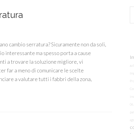
ratura
ano cambio serratura? Sicuramente non da soli,
io interessante ma spesso porta a cause
Im
nti a trovare la soluzione migliore, vi
au
er far a meno di comunicare le scelte
Imp
iare a valutare tutti i fabbri della zona,
Pr
Ce
ins
06
par
age
c