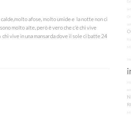
Do
se
Ori
 calde,molto afose, molto umide e la notte non ci
se
ono molto alte, però è vero che c’è chi vive
O
 chi vive in una mansarda dove il sole ci batte 24
Ro
Mi
int
i
ins
au
N
R
Mi