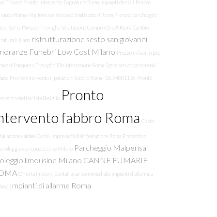
ve Trovare Pronto Intervento Fognature Roma
Impianti dentali
Prezzo
rrande Roma
Migliore assistenza climatizzatori Roma
Prenota parcheggio
o al Serio
Parquet Treviglio
Valutazione Compro Oro A Roma
Cambio
ristrutturazione sesto san giovanni
rratura Milano
noranze Funebri Low Cost Milano
Prezzo infissi in pvc
ma est
Parquet a Treviglio
Disinfestazione Roma
Sgomberi appartamenti
lano
Pronto intervento riparazioni fabbro Roma - 06.94801156
Pronto
Pronto
ervento elettricista Basiglio
ntervento fabbro Roma
Costo
tallazione caldaie Cantù
Impresa di disinfestazione Roma
Preventivo
Parcheggio Malpensa
tonoleggio con conducente Milano
oleggio limousine Milano
CANNE FUMARIE
OMA
Offerta impianti dentali a carico immediato
Impianti d'allarme a
Impianti di allarme Roma
lano