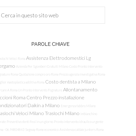
PAROLE CHIAVE
Assistenza Elettrodomestici Lg
slochi Veloci Roma
ergamo
Azienda Per Sgomberi Gratuiti Milano
Costo Pronto Intervento
gnature Roma
Quotazione compro oro Roma
Prezzo agenzia investigativa Roma
Costo dentista a Milano
lior mastoplastica additiva Roma
Allontanamento
rcare A Roma Un Pronto Intervento Fognature
iccioni Roma Centro
Prezzo installazione
ondizionatori Daikin a Milano
Emergenza fabbro Milano
aslochi Veloci Milano
Traslochi Milano
Imbianchino
rate
Preventivo denti fissi in un giorno
Pronto intervento idraulico urgente
ma - 06.94804843
Segway Rome economico
Assistenza caldaie junkers Roma