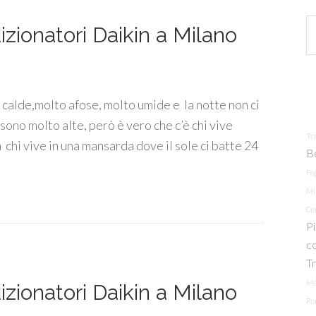
izionatori Daikin a Milano
 calde,molto afose, molto umide e la notte non ci
ono molto alte, però è vero che c’è chi vive
Tra
 chi vive in una mansarda dove il sole ci batte 24
B
Fo
Mig
Ce
P
c
Tr
Me
izionatori Daikin a Milano
Ro