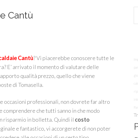
ie Cantù
 caldaie Cantù
? Vi piacerebbe conoscere tutte le
Imp
ra? E’ arrivato il momento di valutare delle
par
rapporto qualità prezzo, quello che viene
gi
oposte di Tomasella.
cal
ri
int
le occasioni professionali, non dovrete far altro
Par
i e comprendere che tutti sanno in che modo
Tr
n risparmio in bolletta. Quindi il
costo
P
iginale e fantastico, vi accorgerete di non poter
accedere alle occasioni di un certo tipo.