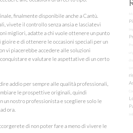
Mi
iginale, finalmente disponibile anche a Cantù.
P
i, vivete il controllo senza ansia e lasciatevi
Imp
ioni migliori, adatte a chi vuole ottenere un punto
Pr
i gioire e di ottenere le occasioni speciali per un
Pr
on vi piacerebbe accedere alle soluzioni
ur
 conquistare e valutare le aspettative di un certo
di
Un
ri
A
 dire addio per sempre alle qualità professionali,
mbiare le prospettive originali, quindi
Co
L
n un nostro professionista e scegliere solo le
P
 ad ora.
Im
corgerete di non poter fare a meno di vivere le