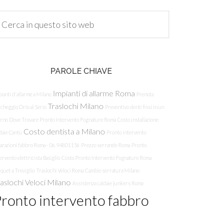
PAROLE CHIAVE
Impianti di allarme Roma
ianti d'allarme a Milano
Prenota
Traslochi Milano
cheggio Orio al Serio
Preventivo denti fissi in un
orno
Dove Trovare Pronto Intervento Fognature Roma
Costo installazione
Costo dentista a Milano
daie Cantù
Pronto intervento
parazioni fabbro Roma - 06.94801156
Prezzo serrande Roma
Pronto
ervento elettricista Basiglio
Costo Pronto Intervento Fognature Roma
quet a Treviglio
Traslochi Veloci Roma
Cambio serratura Milano
aslochi Veloci Milano
Assistenza caldaie junkers Roma
ronto intervento fabbro