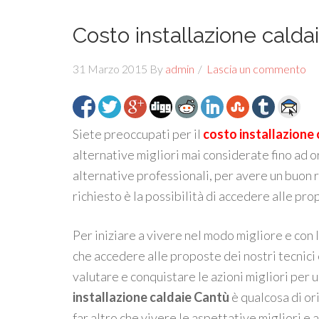
Costo installazione calda
31 Marzo 2015
By
admin
Lascia un commento
Siete preoccupati per il
costo installazione
alternative migliori mai considerate fino ad o
alternative professionali, per avere un buon 
richiesto è la possibilità di accedere alle pr
Per iniziare a vivere nel modo migliore e con 
che accedere alle proposte dei nostri tecnic
valutare e conquistare le azioni migliori per u
installazione caldaie Cantù
è qualcosa di or
far altro che vivere le aspettative migliori e 