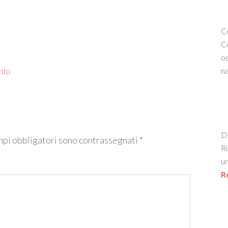
Ce
Co
oc
na
ntù
De
mpi obbligatori sono contrassegnati
*
Ri
un
R