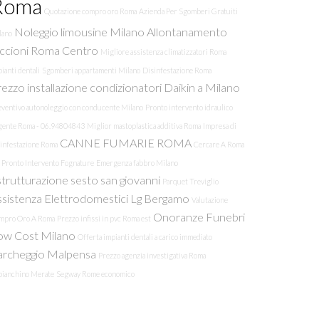
Roma
Quotazione compro oro Roma
Azienda Per Sgomberi Gratuiti
Noleggio limousine Milano
Allontanamento
lano
iccioni Roma Centro
Migliore assistenza climatizzatori Roma
ianti dentali
Sgomberi appartamenti Milano
Disinfestazione Roma
ezzo installazione condizionatori Daikin a Milano
eventivo autonoleggio con conducente Milano
Pronto intervento idraulico
gente Roma - 06.94804843
Miglior mastoplastica additiva Roma
Impresa di
CANNE FUMARIE ROMA
sinfestazione Roma
Cercare A Roma
 Pronto Intervento Fognature
Emergenza fabbro Milano
strutturazione sesto san giovanni
Parquet Treviglio
ssistenza Elettrodomestici Lg Bergamo
Valutazione
Onoranze Funebri
mpro Oro A Roma
Prezzo infissi in pvc Roma est
ow Cost Milano
Offerta impianti dentali a carico immediato
archeggio Malpensa
Prezzo agenzia investigativa Roma
bianchino Merate
Segway Rome economico